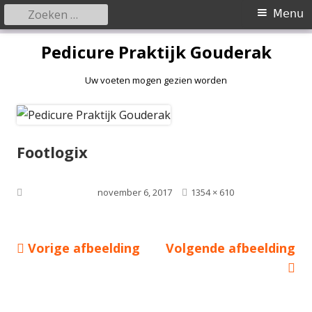
Zoeken
Primair
Menu
naar:
menu
Spring
Pedicure Praktijk Gouderak
naar
inhoud
Uw voeten mogen gezien worden
Footlogix
Volledige
Gepubliceerd op
november 6, 2017
1354 × 610
grootte
Vorige afbeelding
Volgende afbeelding