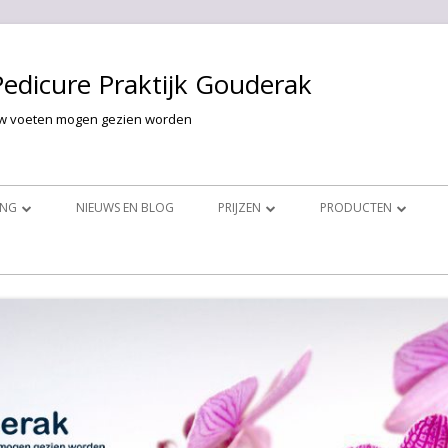
Pedicure Praktijk Gouderak
w voeten mogen gezien worden
ING
NIEUWS EN BLOG
PRIJZEN
PRODUCTEN
HANDELINGEN
GELLAK VOOR DE HANDEN
PRIJZEN VOET BEHANDELINGEN
PINK GELLAC
ANDELINGEN
VOET PROBLEMEN
PRIJZEN HAND BEHANDELINGEN
GELACY
GELLAK VOOR DE VOETEN
FOOTLOGIX
COSMETISCH
FUNGHICLEAR
NAGELR