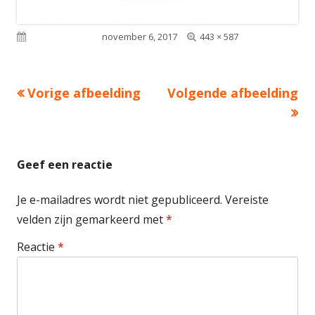
Volledige
Gepubliceerd op
november 6, 2017
443 × 587
grootte
Vorige afbeelding
Volgende afbeelding
Geef een reactie
Je e-mailadres wordt niet gepubliceerd.
Vereiste
velden zijn gemarkeerd met
*
Reactie
*