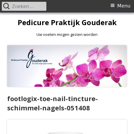
Zoeken
Primair
Menu
naar:
menu
Spring
Pedicure Praktijk Gouderak
naar
inhoud
Uw voeten mogen gezien worden
footlogix-toe-nail-tincture-
schimmel-nagels-051408