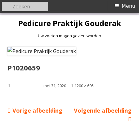
Zoeken
Primair
Menu
naar:
menu
Spring
Pedicure Praktijk Gouderak
naar
inhoud
Uw voeten mogen gezien worden
P1020659
Volledige
Gepubliceerd op
mei 31, 2020
1200 × 605
grootte
Vorige afbeelding
Volgende afbeelding