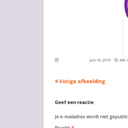
Voll
Gepubliceerd op
juni 16, 2019
483 
groo
Vorige afbeelding
Geef een reactie
Je e-mailadres wordt niet gepublic
Reactie
*