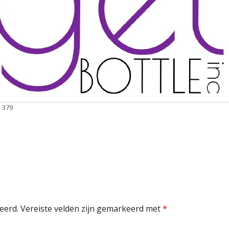
edige
× 379
tte
eerd.
Vereiste velden zijn gemarkeerd met
*