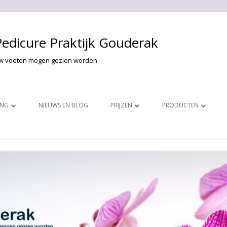
Pedicure Praktijk Gouderak
w voeten mogen gezien worden
ING
NIEUWS EN BLOG
PRIJZEN
PRODUCTEN
HANDELINGEN
GELLAK VOOR DE HANDEN
PRIJZEN VOET BEHANDELINGEN
PINK GELLAC
ANDELINGEN
VOET PROBLEMEN
PRIJZEN HAND BEHANDELINGEN
GELACY
GELLAK VOOR DE VOETEN
FOOTLOGIX
COSMETISCH
FUNGHICLEAR
NAGELR