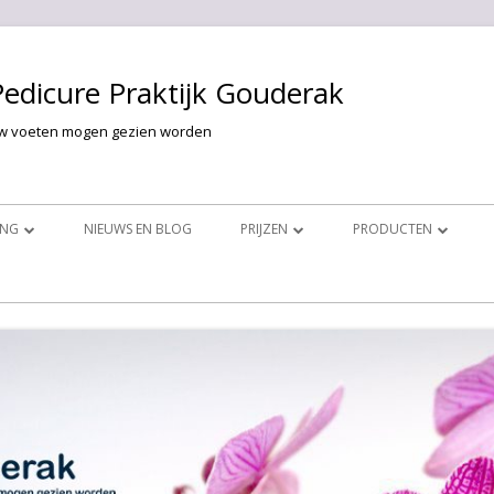
Pedicure Praktijk Gouderak
w voeten mogen gezien worden
ING
NIEUWS EN BLOG
PRIJZEN
PRODUCTEN
HANDELINGEN
GELLAK VOOR DE HANDEN
PRIJZEN VOET BEHANDELINGEN
PINK GELLAC
ANDELINGEN
VOET PROBLEMEN
PRIJZEN HAND BEHANDELINGEN
GELACY
GELLAK VOOR DE VOETEN
FOOTLOGIX
COSMETISCH
FUNGHICLEAR
NAGELR