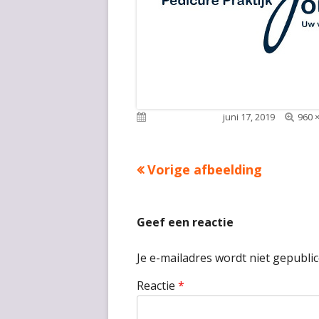
Voll
Gepubliceerd op
juni 17, 2019
960 
groo
Vorige afbeelding
Geef een reactie
Je e-mailadres wordt niet gepublic
Reactie
*