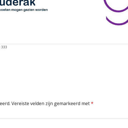
edige
× 333
tte
eerd.
Vereiste velden zijn gemarkeerd met
*