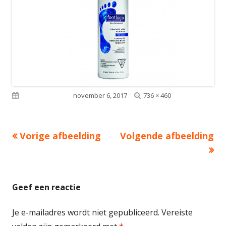
Volledige
Gepubliceerd op
november 6, 2017
736 × 460
grootte
Vorige afbeelding
Volgende afbeelding
Geef een reactie
Je e-mailadres wordt niet gepubliceerd.
Vereiste