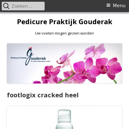
Zoeken
Primair
Menu
naar:
menu
Spring
Pedicure Praktijk Gouderak
naar
inhoud
Uw voeten mogen gezien worden
footlogix cracked heel