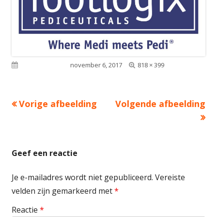
Volledige
Gepubliceerd op
november 6, 2017
818 × 399
grootte
Vorige afbeelding
Volgende afbeelding
Geef een reactie
Je e-mailadres wordt niet gepubliceerd.
Vereiste
velden zijn gemarkeerd met
*
Reactie
*