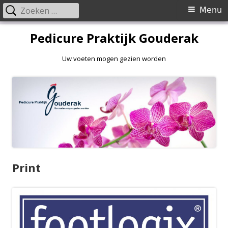
Zoeken
Primair
Menu
naar:
menu
Spring
Pedicure Praktijk Gouderak
naar
inhoud
Uw voeten mogen gezien worden
Print